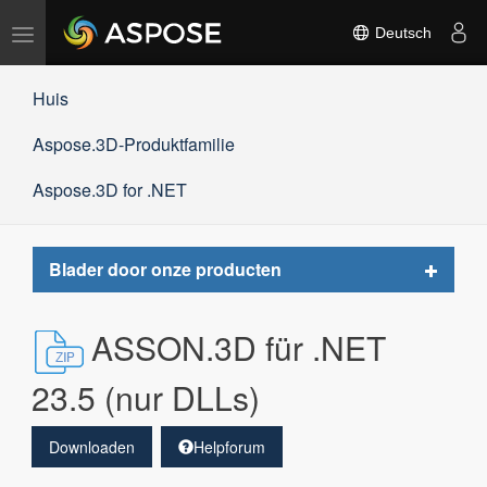
Navigation
Deutsch
umschalten
Huis
Aspose.3D-Produktfamilie
Aspose.3D for .NET
Toggle
Blader door onze producten
navigat
ASSON.3D für .NET
23.5 (nur DLLs)
Downloaden
Helpforum