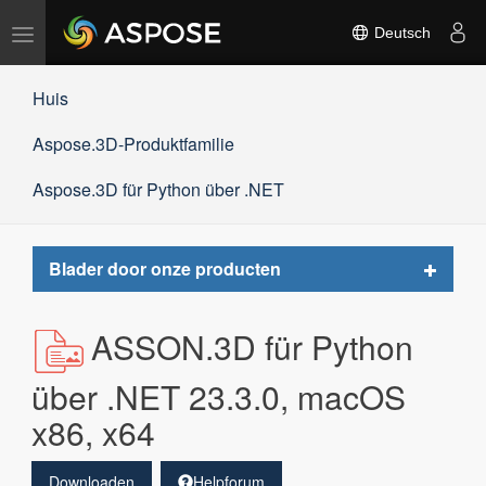
Navigation
Deutsch
umschalten
Huis
Aspose.3D-Produktfamilie
Aspose.3D für Python über .NET
Toggle
Blader door onze producten
navigat
ASSON.3D für Python
über .NET 23.3.0, macOS
x86, x64
Downloaden
Helpforum