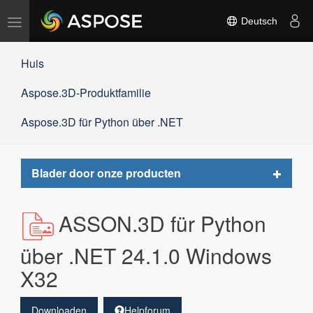
Navigation
Deutsch
umschalten
Huis
Aspose.3D-Produktfamilie
Aspose.3D für Python über .NET
Toggle
Blader door onze producten
navigat
ASSON.3D für Python
über .NET 24.1.0 Windows
X32
Downloaden
Helpforum