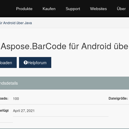
Produkte
Kaufen
Support
Websites
Über
r Android über Java
Aspose.BarCode für Android übe
loaden
Helpforum
ndsdetails
oads:
Dateigröße:
100
efügt
April 27, 2021