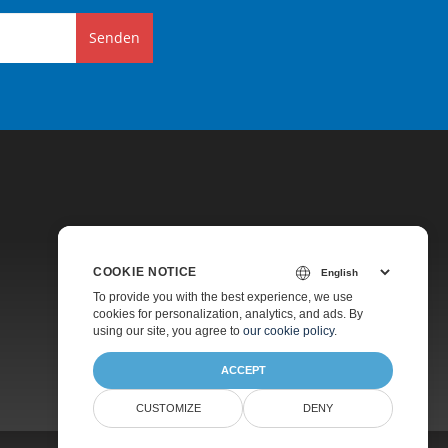
Senden
COOKIE NOTICE
Preise
To provide you with the best experience, we use
cookies for personalization, analytics, and ads. By
Kostenlose Beratung
using our site, you agree to
our cookie policy
.
Über
ACCEPT
CUSTOMIZE
DENY