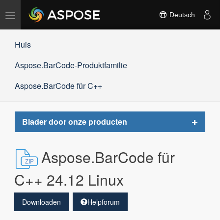
Navigation
Deutsch
umschalten
Huis
Aspose.BarCode-Produktfamilie
Aspose.BarCode für C++
Toggle
Blader door onze producten
navigat
Aspose.BarCode für
C++ 24.12 Linux
Downloaden
Helpforum