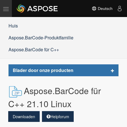
Navigation
Deutsch
umschalten
Huis
Aspose.BarCode-Produktfamilie
Aspose.BarCode für C++
Toggle
Blader door onze producten
navigat
Aspose.BarCode für
C++ 21.10 Linux
Downloaden
Helpforum