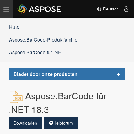
Navigation
Deutsch
umschalten
Huis
Aspose.BarCode-Produktfamilie
Aspose.BarCode für .NET
Toggle
Blader door onze producten
navigat
Aspose.BarCode für
.NET 18.3
Downloaden
Helpforum