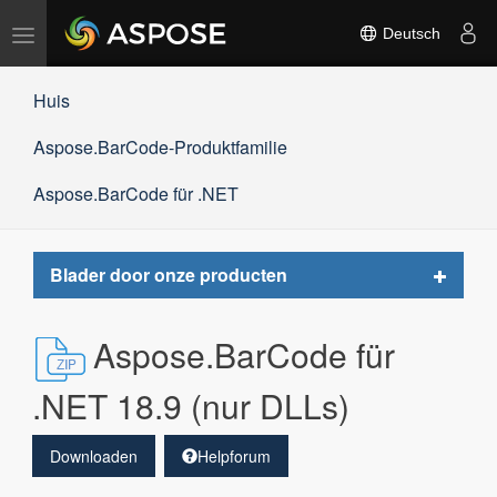
Navigation
Deutsch
umschalten
Huis
Aspose.BarCode-Produktfamilie
Aspose.BarCode für .NET
Toggle
Blader door onze producten
navigat
Aspose.BarCode für
.NET 18.9 (nur DLLs)
Downloaden
Helpforum