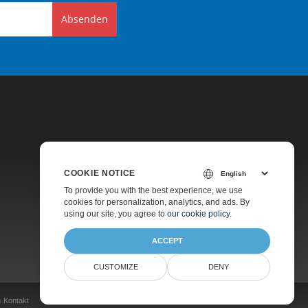
Absenden
COOKIE NOTICE
Preise
To provide you with the best experience, we use
cookies for personalization, analytics, and ads. By
Kostenpflichtiger Support
using our site, you agree to
our cookie policy
.
Über Uns
ACCEPT
CUSTOMIZE
DENY
n
Kontakt