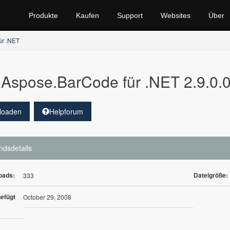
Produkte
Kaufen
Support
Websites
Über
ür .NET
Aspose.BarCode für .NET 2.9.0.
loaden
Helpforum
ndsdetails
oads:
Dateigröße:
333
efügt
October 29, 2008