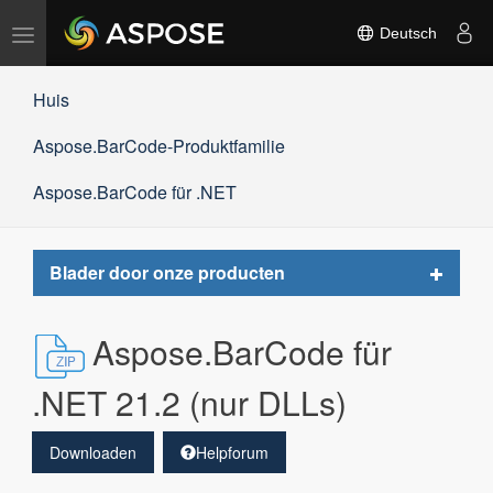
Navigation
Deutsch
umschalten
Huis
Aspose.BarCode-Produktfamilie
Aspose.BarCode für .NET
Toggle
Blader door onze producten
navigat
Aspose.BarCode für
.NET 21.2 (nur DLLs)
Downloaden
Helpforum