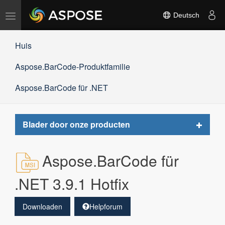
Navigation
Deutsch
umschalten
Huis
Aspose.BarCode-Produktfamilie
Aspose.BarCode für .NET
Toggle
Blader door onze producten
navigat
Aspose.BarCode für
.NET 3.9.1 Hotfix
Downloaden
Helpforum