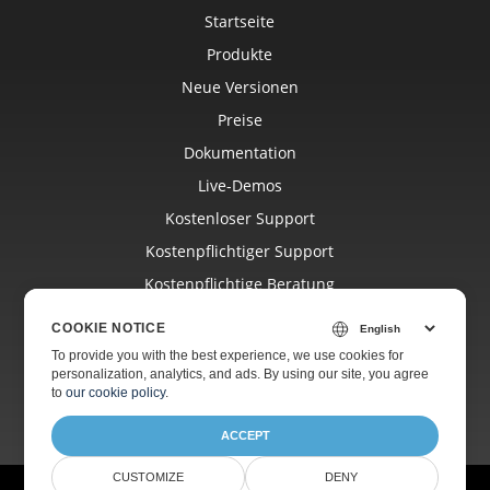
Startseite
Produkte
Neue Versionen
Preise
Dokumentation
Live-Demos
Kostenloser Support
Kostenpflichtiger Support
Kostenpflichtige Beratung
Blog
COOKIE NOTICE
Websites
To provide you with the best experience, we use cookies for
personalization, analytics, and ads. By using our site, you agree
Über Uns
to
our cookie policy
.
ACCEPT
CUSTOMIZE
DENY