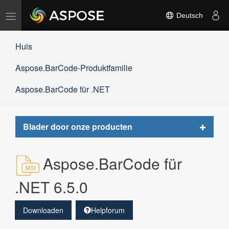
Navigation
Deutsch
umschalten
Huis
Aspose.BarCode-Produktfamilie
Aspose.BarCode für .NET
Toggle
Blader door onze producten
navigat
Aspose.BarCode für
.NET 6.5.0
Downloaden
Helpforum