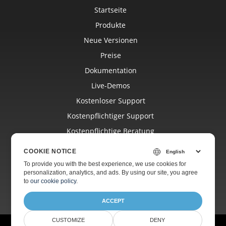
Startseite
Produkte
Neue Versionen
Preise
Dokumentation
Live-Demos
Kostenloser Support
Kostenpflichtiger Support
Kostenpflichtige Beratung
Blog
COOKIE NOTICE
Websites
To provide you with the best experience, we use cookies for
personalization, analytics, and ads. By using our site, you agree
Über Uns
to
our cookie policy
.
ACCEPT
CUSTOMIZE
DENY