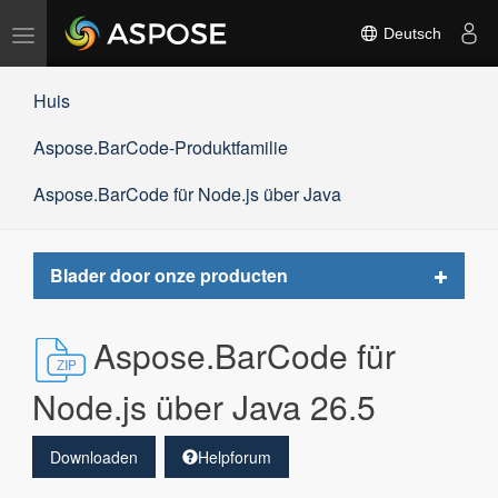
Navigation
Deutsch
umschalten
Huis
Aspose.BarCode-Produktfamilie
Aspose.BarCode für Node.js über Java
Toggle
Blader door onze producten
navigat
Aspose.BarCode für
Node.js über Java 26.5
Downloaden
Helpforum