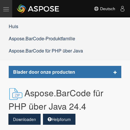
Navigation
Deutsch
umschalten
Huis
Aspose.BarCode-Produktfamilie
Aspose.BarCode für PHP über Java
Toggle
Blader door onze producten
navigat
Aspose.BarCode für
PHP über Java 24.4
Downloaden
Helpforum