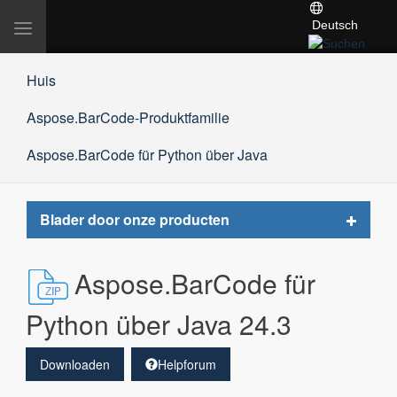
Deutsch
Navigation
umschalten
Huis
Aspose.BarCode-Produktfamilie
Aspose.BarCode für Python über Java
Toggle
Blader door onze producten
navigat
Aspose.BarCode für
Python über Java 24.3
Downloaden
Helpforum