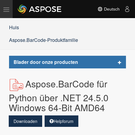
Navigation
Deutsch
umschalten
Huis
Aspose.BarCode-Produktfamilie
Toggle
Blader door onze producten
navigat
Aspose.BarCode für
Python über .NET 24.5.0
Windows 64-Bit AMD64
Downloaden
Helpforum