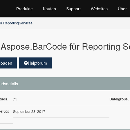
Produkte
Kaufen
Support
Websites
Über
r ReportingServices
Aspose.BarCode für Reporting S
loaden
Helpforum
ndsdetails
oads:
Dateigröße:
71
efügt
September 28, 2017