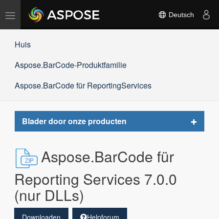
Navigation
Deutsch
umschalten
Huis
Aspose.BarCode-Produktfamilie
Aspose.BarCode für ReportingServices
Toggle
Blader door onze producten
navigat
Aspose.BarCode für
Reporting Services 7.0.0
(nur DLLs)
Downloaden
Helpforum