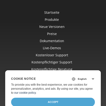
Startseite
Produkte
Neue Versionen
Preise
Dokumentation
Live-Demos
Kostenloser Support
Kostenpflichtiger Support
Kostenpflichtige Beratung
Blog
COOKIE NOTICE
Websites
To provide you with the best experience, we use cookies for
personalization, analytics, and ads. By using our site, you agree
Über Uns
to
our cookie policy
.
ACCEPT