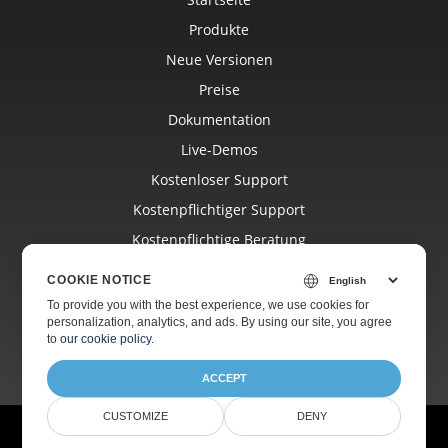
Produkte
Neue Versionen
Preise
Dokumentation
Live-Demos
Kostenloser Support
Kostenpflichtiger Support
Kostenpflichtige Beratung
Blog
COOKIE NOTICE
Websites
To provide you with the best experience, we use cookies for
personalization, analytics, and ads. By using our site, you agree
Über Uns
to
our cookie policy
.
ACCEPT
CUSTOMIZE
DENY
© Aspose Pty Ltd 2001-2026.
Alle Rechte vorbehalten.