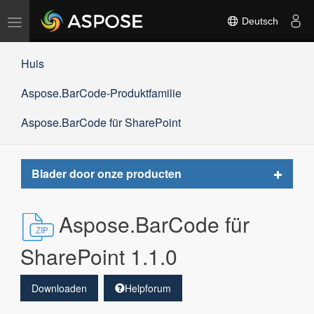
Navigation
Deutsch
umschalten
Huis
Aspose.BarCode-Produktfamilie
Aspose.BarCode für SharePoint
Toggle
Blader door onze producten
navigat
Aspose.BarCode für
SharePoint 1.1.0
Downloaden
Helpforum