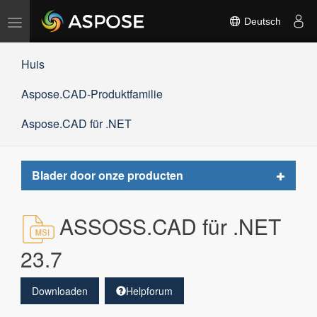
Navigation
Deutsch
umschalten
Huis
Aspose.CAD-Produktfamilie
Aspose.CAD für .NET
Toggle
Blader door onze producten
navigat
ASSOSS.CAD für .NET
23.7
Downloaden
Helpforum