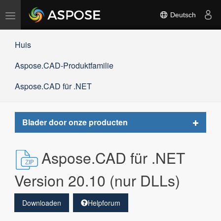
Navigation
Deutsch
umschalten
Huis
Aspose.CAD-Produktfamilie
Aspose.CAD für .NET
Toggle
Blader door onze producten
navigat
Aspose.CAD für .NET
Version 20.10 (nur DLLs)
Downloaden
Helpforum