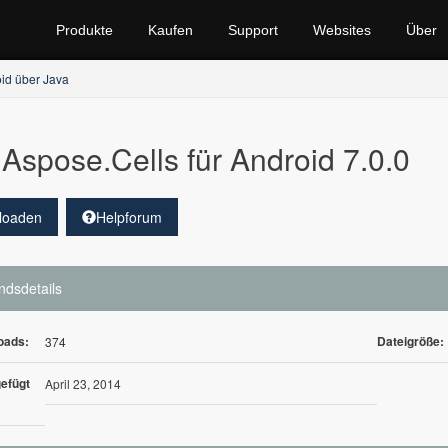
Produkte
Kaufen
Support
Websites
Über
oid über Java
Aspose.Cells für Android 7.0.0
loaden
Helpforum
ndsdetails
oads:
Dateigröße:
374
efügt
April 23, 2014