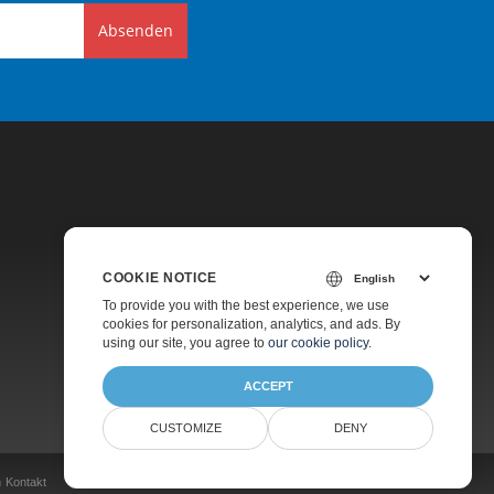
Absenden
COOKIE NOTICE
Preise
To provide you with the best experience, we use
cookies for personalization, analytics, and ads. By
Kostenpflichtiger Support
using our site, you agree to
our cookie policy
.
Über Uns
ACCEPT
CUSTOMIZE
DENY
n
Kontakt