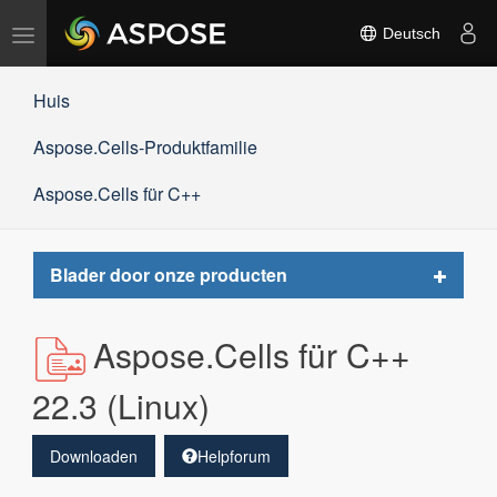
Navigation
Deutsch
umschalten
Huis
Aspose.Cells-Produktfamilie
Aspose.Cells für C++
Toggle
Blader door onze producten
navigat
Aspose.Cells für C++
22.3 (Linux)
Downloaden
Helpforum