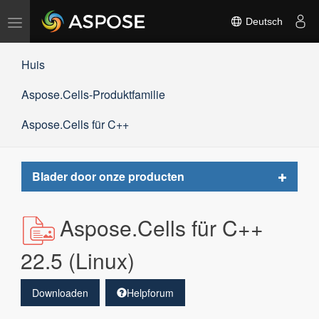
Navigation
Deutsch
umschalten
Huis
Aspose.Cells-Produktfamilie
Aspose.Cells für C++
Toggle
Blader door onze producten
navigat
Aspose.Cells für C++
22.5 (Linux)
Downloaden
Helpforum