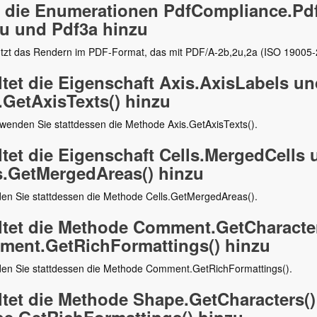
 die Enumerationen PdfCompliance.Pdf2
u und Pdf3a hinzu
ützt das Rendern im PDF-Format, das mit PDF/A-2b,2u,2a (ISO 19005-2
ltet die Eigenschaft Axis.AxisLabels u
.GetAxisTexts() hinzu
rwenden Sie stattdessen die Methode Axis.GetAxisTexts().
ltet die Eigenschaft Cells.MergedCells
s.GetMergedAreas() hinzu
en Sie stattdessen die Methode Cells.GetMergedAreas().
ltet die Methode Comment.GetCharacter
ent.GetRichFormattings() hinzu
en Sie stattdessen die Methode Comment.GetRichFormattings().
ltet die Methode Shape.GetCharacters()