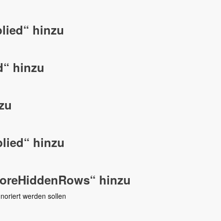
lied“ hinzu
d“ hinzu
nzu
plied“ hinzu
gnoreHiddenRows“ hinzu
noriert werden sollen