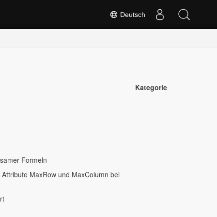
Deutsch
Kategorie
insamer Formeln
ie Attribute MaxRow und MaxColumn bei
rt