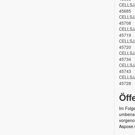
CELLSJ
45685
CELLSJ
45708
CELLSJ
45719
CELLSJ
45720
CELLSJ
45734
CELLSJ
45743
CELLSJ
45728
Öff
Im Folge
umbenann
vorgeno
Aspose.