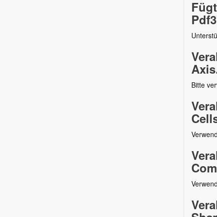
Fügt
Pdf3
Unterst
Vera
Axis
Bitte ve
Vera
Cell
Verwend
Vera
Comm
Verwend
Vera