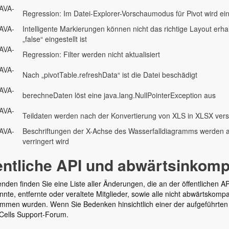
AVA-
Regression: Im Datei-Explorer-Vorschaumodus für Pivot wird ein
AVA-
Intelligente Markierungen können nicht das richtige Layout erha
„false“ eingestellt ist
AVA-
Regression: Filter werden nicht aktualisiert
AVA-
Nach „pivotTable.refreshData“ ist die Datei beschädigt
AVA-
berechneDaten löst eine java.lang.NullPointerException aus
AVA-
Teildaten werden nach der Konvertierung von XLS in XLSX ver
AVA-
Beschriftungen der X-Achse des Wasserfalldiagramms werden a
verringert wird
entliche API und abwärtsinkom
nden finden Sie eine Liste aller Änderungen, die an der öffentlichen 
te, entfernte oder veraltete Mitglieder, sowie alle nicht abwärtskomp
mmen wurden. Wenn Sie Bedenken hinsichtlich einer der aufgeführten 
Cells Support-Forum.