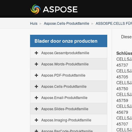
Huis
Aspose.Cells-Produktfamilie
ASSOSPE.CELLS FÜR
Diese
Blader door onze producten
Aspose.Gesamtproduktfamilie
Schlüss
CELLSJ
Aspose.Words-Produktfamilie
45737
CELLSJ
Aspose.PDF-Produktfamilie
45705
CELLSJ
Aspose.Cells-Produktfamilie
45750
CELLSJ
Aspose.Email-Produktfamilie
45759
CELLSJ
Aspose.Slides-Produktfamilie
45679
CELLSJ
Aspose.Imaging-Produktfamilie
45707
CELLSJ
Aspose.BarCode-Produktfamilie