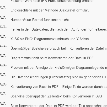
Falscher Wert nach IRR-Funktionsberechnung erhalten
AVA-
Endlosschleife mit der Methode „CalculateFormula“.
AVA-
NumberValue-Formel funktioniert nicht
AVA-
Fehler in den Dateidaten, die nach dem Aufruf der Formelbere
AVA-
XLSX bis PNG: Diagrammtextumbruch und Y-Achse
AVA-
Übermäßiger Speicherverbrauch beim Konvertieren der Datei i
AVA-
Diagrammtitel fehlt beim Konvertieren der Datei in PDF
AVA-
Problem mit der Anzeige der kreisförmigen Diagrammlegende 
AVA-
Die Datenbeschriftungen (Prozentsätze) sind im generierten H
AVA-
Konvertierung von Excel in PDF – Einige Texte werden durch das
AVA-
Sparkline überlappt den Zellentext beim Konvertieren in SVG
AVA-
Beim Konvertieren der Datei in PDF wird der Text abgeschnitte