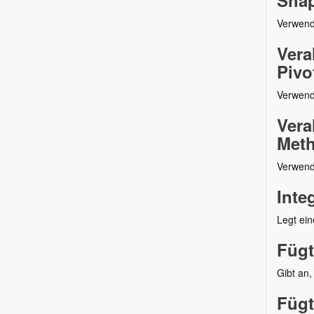
Shap
Verwend
Vera
Pivo
Verwende
Vera
Meth
Verwend
Inte
Legt ein
Fügt
Gibt an
Fügt