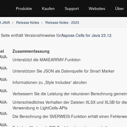
Produkte
Kaufen
Support
Websites
Über
 JAVA
Release Notes
Release Notes - 2023
 Seite enthält Versionshinweise für
Aspose.Cells for Java 23.12
.
el
Zusammenfassung
AVA-
Unterstützt die MAKEARRAY-Funktion
AVA-
Unterstützen Sie JSON als Datenquelle für Smart Marker
AVA-
Informationen zu „Style Includes“ abrufen
AVA-
Verbessern Sie die Leistung der rekursiven Berechnung geme
AVA-
Unterschiedliches Verhalten der Dateien XLSX und XLSB für d
Verwendung in LightCells-APIs
AVA-
Die Berechnung der SVERWEIS-Funktion erhält einen Fehlerwe
AVA-