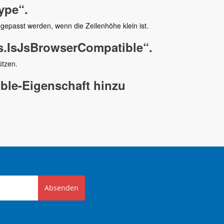
ype“.
gepasst werden, wenn die Zeilenhöhe klein ist.
ns.IsJsBrowserCompatible“.
ützen.
ble-Eigenschaft hinzu
Absenden