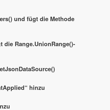
ters() und fügt die Methode
gt die Range.UnionRange()-
SetJsonDataSource()
tApplied“ hinzu
inzu