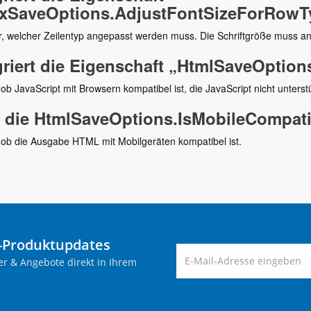
xSaveOptions.AdjustFontSizeForRowT
ar, welcher Zeilentyp angepasst werden muss. Die Schriftgröße muss an
griert die Eigenschaft „HtmlSaveOptio
 ob JavaScript mit Browsern kompatibel ist, die JavaScript nicht unterst
 die HtmlSaveOptions.IsMobileCompati
 ob die Ausgabe HTML mit Mobilgeräten kompatibel ist.
-Produktupdates
er & Angebote direkt in Ihrem