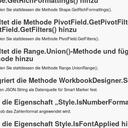
e.GetRichFormattings() hinzu
en Sie stattdessen die Methode Shape.GetRichFormattings().
ltet die Methode PivotField.GetPivotFil
tField.GetFilters() hinzu
n Sie stattdessen die Methode PivotField.GetFilters().
ltet die Range.Union()-Methode und fü
ode hinzu
en Sie stattdessen die Methode Range.UnionRange().
griert die Methode WorkbookDesigner.
en JSON-String als Datenquelle für Smart Marker fest.
 die Eigenschaft „Style.IsNumberForma
, ob das Zahlenformat angewendet wird.
 die Eigenschaft Style.IsFontApplied h