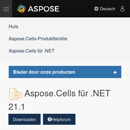
Navigation
Deutsch
umschalten
Huis
Aspose.Cells-Produktfamilie
Aspose.Cells für .NET
Toggle
Blader door onze producten
navigat
Aspose.Cells für .NET
21.1
Downloaden
Helpforum