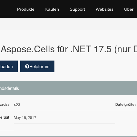
Produkte
Kaufen
Support
Websites
Über
Aspose.Cells für .NET 17.5 (nur 
loaden
Helpforum
ndsdetails
oads:
Dateigröße:
423
efügt
May 16, 2017