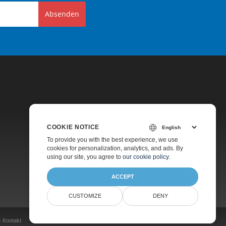
Absenden
COOKIE NOTICE
Preise
To provide you with the best experience, we use
cookies for personalization, analytics, and ads. By
Kostenpflichtiger Support
using our site, you agree to
our cookie policy
.
Über Uns
ACCEPT
CUSTOMIZE
DENY
n
Kontakt