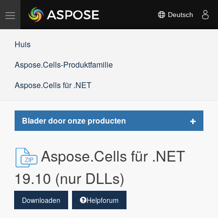
Navigation
Deutsch
umschalten
Huis
Aspose.Cells-Produktfamilie
Aspose.Cells für .NET
Toggle
Blader door onze producten
navigat
Aspose.Cells für .NET
19.10 (nur DLLs)
Downloaden
Helpforum