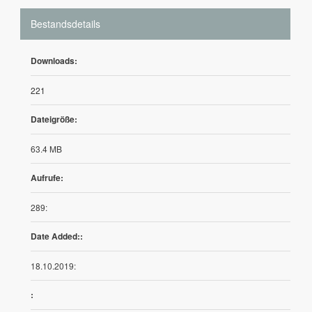
Bestandsdetails
Downloads:
221
Dateigröße:
63.4 MB
Aufrufe:
289:
Date Added::
18.10.2019:
: