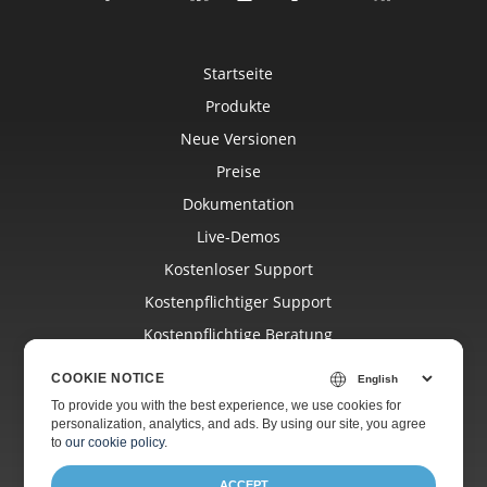
Startseite
Produkte
Neue Versionen
Preise
Dokumentation
Live-Demos
Kostenloser Support
Kostenpflichtiger Support
Kostenpflichtige Beratung
Blog
COOKIE NOTICE
Websites
To provide you with the best experience, we use cookies for
personalization, analytics, and ads. By using our site, you agree
Über Uns
to
our cookie policy
.
ACCEPT