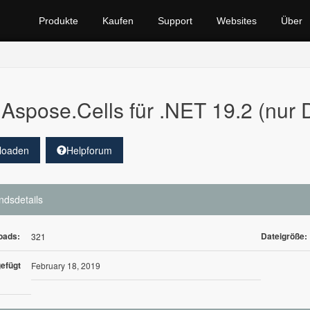
Produkte
Kaufen
Support
Websites
Über
Aspose.Cells für .NET 19.2 (nur 
loaden
Helpforum
ndsdetails
oads:
Dateigröße:
321
efügt
February 18, 2019