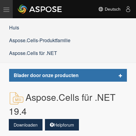
Navigation
Deutsch
umschalten
Huis
Aspose.Cells-Produktfamilie
Aspose.Cells für .NET
Toggle
Blader door onze producten
navigat
Aspose.Cells für .NET
19.4
Downloaden
Helpforum