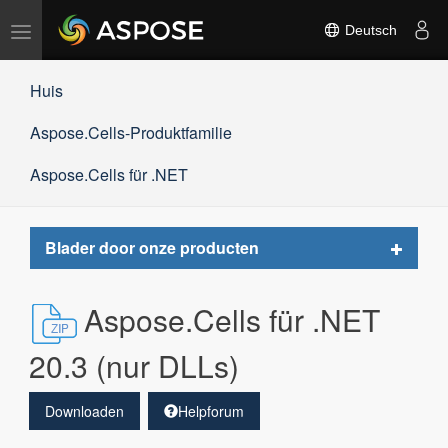
Navigation
Deutsch
umschalten
Huis
Aspose.Cells-Produktfamilie
Aspose.Cells für .NET
Toggle
Blader door onze producten
navigat
Aspose.Cells für .NET
20.3 (nur DLLs)
Downloaden
Helpforum