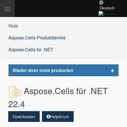
Deutsch
Navigation
umschalten
Huis
Aspose.Cells-Produktfamilie
Aspose.Cells für .NET
Toggle
Blader door onze producten
navigat
Aspose.Cells für .NET
22.4
Downloaden
Helpforum