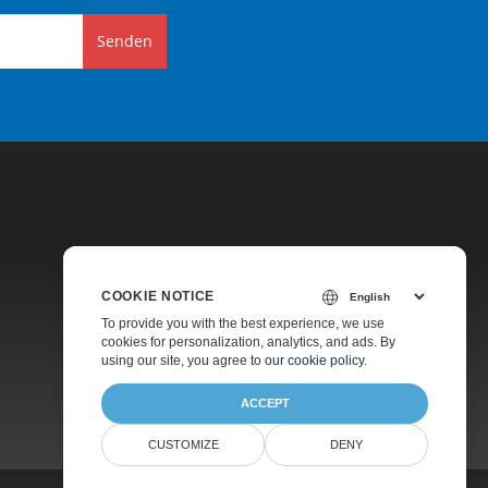
Senden
COOKIE NOTICE
Preise
To provide you with the best experience, we use
cookies for personalization, analytics, and ads. By
Kostenlose Beratung
using our site, you agree to
our cookie policy
.
Über
ACCEPT
CUSTOMIZE
DENY