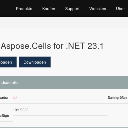
Produkte
Kaufen
Support
Websites
Über
Aspose.Cells for .NET 23.1
loaden
Downloaden
ndsdetails
oads:
Dateigröße:
1
10/1/2023
efügt: