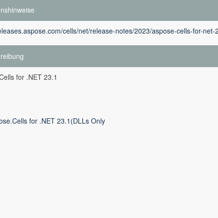
onshinweise
releases.aspose.com/cells/net/release-notes/2023/aspose-cells-for-net-
reibung
ells for .NET 23.1
ose.Cells for .NET 23.1(DLLs Only