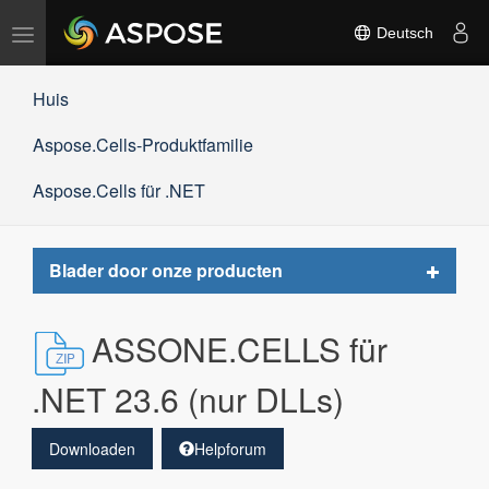
Navigation
Deutsch
umschalten
Huis
Aspose.Cells-Produktfamilie
Aspose.Cells für .NET
Toggle
Blader door onze producten
navigat
ASSONE.CELLS für
.NET 23.6 (nur DLLs)
Downloaden
Helpforum