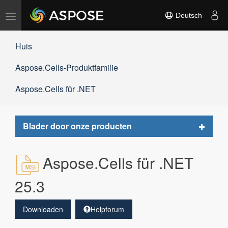
Navigation
Deutsch
umschalten
Huis
Aspose.Cells-Produktfamilie
Aspose.Cells für .NET
Toggle
Blader door onze producten
navigat
Aspose.Cells für .NET
25.3
Downloaden
Helpforum