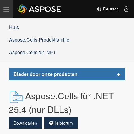
Navigation
Deutsch
umschalten
Huis
Aspose.Cells-Produktfamilie
Aspose.Cells für .NET
Toggle
Blader door onze producten
navigat
Aspose.Cells für .NET
25.4 (nur DLLs)
Downloaden
Helpforum