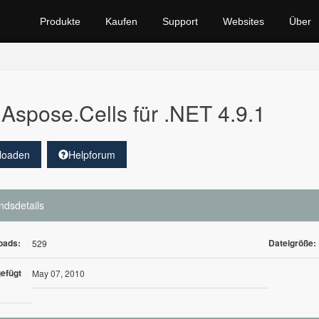
Produkte
Kaufen
Support
Websites
Über
Aspose.Cells für .NET 4.9.1
loaden
Helpforum
ndsdetails
oads:
Dateigröße:
529
efügt
May 07, 2010