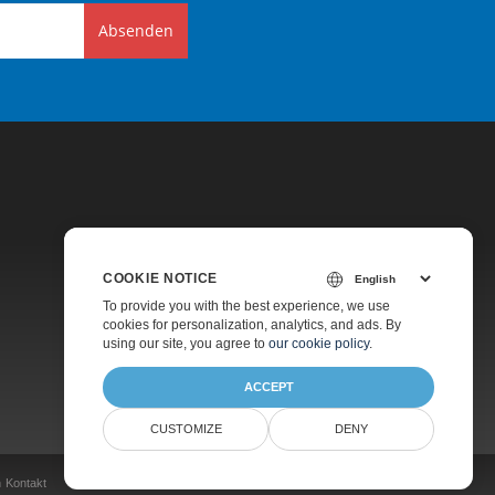
Absenden
COOKIE NOTICE
Preise
To provide you with the best experience, we use
cookies for personalization, analytics, and ads. By
Kostenpflichtiger Support
using our site, you agree to
our cookie policy
.
Über Uns
ACCEPT
CUSTOMIZE
DENY
n
Kontakt