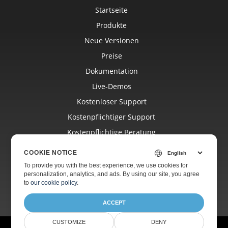
Startseite
Produkte
Neue Versionen
Preise
Dokumentation
Live-Demos
Kostenloser Support
Kostenpflichtiger Support
Kostenpflichtige Beratung
Blog
COOKIE NOTICE
Websites
To provide you with the best experience, we use cookies for
personalization, analytics, and ads. By using our site, you agree
Über Uns
to
our cookie policy
.
ACCEPT
CUSTOMIZE
DENY