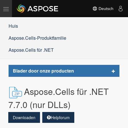
Navigation
Deutsch
umschalten
Huis
Aspose.Cells-Produktfamilie
Aspose.Cells für .NET
Toggle
Blader door onze producten
navigat
Aspose.Cells für .NET
7.7.0 (nur DLLs)
Downloaden
Helpforum