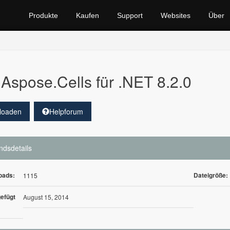
Produkte
Kaufen
Support
Websites
Über
Aspose.Cells für .NET 8.2.0
loaden
Helpforum
ndsdetails
oads:
Dateigröße:
1115
efügt
August 15, 2014