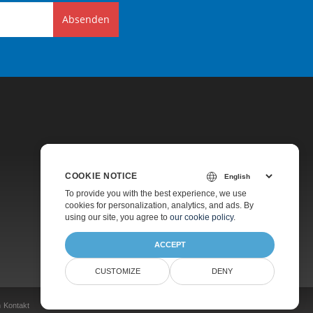
Absenden
COOKIE NOTICE
Preise
To provide you with the best experience, we use
cookies for personalization, analytics, and ads. By
Kostenpflichtiger Support
using our site, you agree to
our cookie policy
.
Über Uns
ACCEPT
CUSTOMIZE
DENY
n
Kontakt