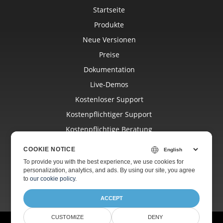
Startseite
Produkte
Neue Versionen
Preise
Dokumentation
Live-Demos
Kostenloser Support
Kostenpflichtiger Support
Kostenpflichtige Beratung
Blog
COOKIE NOTICE
Websites
To provide you with the best experience, we use cookies for
personalization, analytics, and ads. By using our site, you agree
Über Uns
to
our cookie policy
.
ACCEPT
CUSTOMIZE
DENY