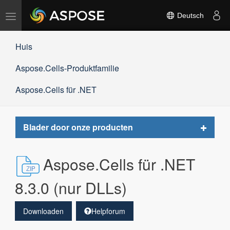
Navigation
Deutsch
umschalten
Huis
Aspose.Cells-Produktfamilie
Aspose.Cells für .NET
Toggle
Blader door onze producten
navigat
Aspose.Cells für .NET
8.3.0 (nur DLLs)
Downloaden
Helpforum