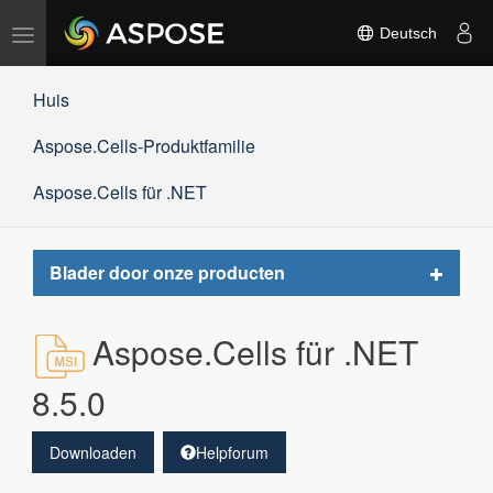
Navigation
Deutsch
umschalten
Huis
Aspose.Cells-Produktfamilie
Aspose.Cells für .NET
Toggle
Blader door onze producten
navigat
Aspose.Cells für .NET
8.5.0
Downloaden
Helpforum