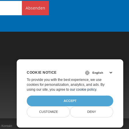
Absenden
COOKIE NOTICE
Preise
To provide you with the best experience, we use
cookies for personalization, analytics, and ads. By
Kostenpflichtiger Support
using our site, you agree to
our cookie policy
.
Über Uns
ACCEPT
CUSTOMIZE
DENY
n
Kontakt