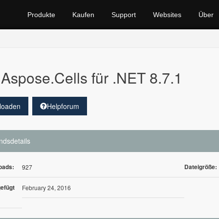
Produkte
Kaufen
Support
Websites
Über
Aspose.Cells für .NET 8.7.1
loaden
Helpforum
ndsdetails
oads:
Dateigröße:
927
efügt
February 24, 2016