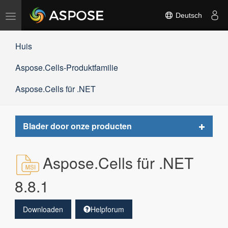
Navigation
Deutsch
umschalten
Huis
Aspose.Cells-Produktfamilie
Aspose.Cells für .NET
Toggle
Blader door onze producten
navigat
Aspose.Cells für .NET
8.8.1
Downloaden
Helpforum