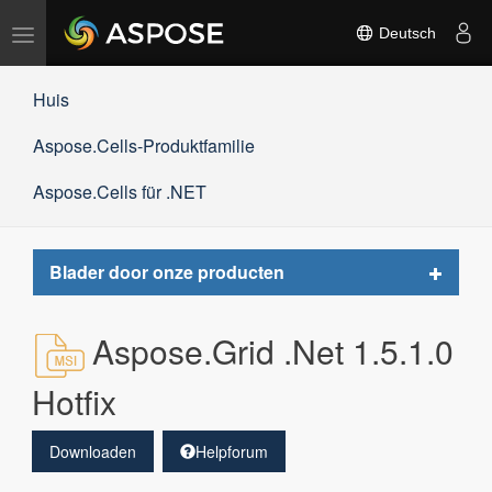
Navigation
Deutsch
umschalten
Huis
Aspose.Cells-Produktfamilie
Aspose.Cells für .NET
Toggle
Blader door onze producten
navigat
Aspose.Grid .Net 1.5.1.0
Hotfix
Downloaden
Helpforum