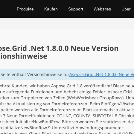
Produkte
Kaufen
Support
Websites
Über
se.Grid .Net 1.8.0.0 Neue Version
ionshinweise
 Seite enthält Versionshinweise für
Aspose.Grid .Net 1.8.0.0 Neue V
ehrte Kunden, wir haben Aspose.Grid 1.8 veröffentlicht! Diese neu
eue aufregende Funktionen und behebt einige Fehler: Aspose.Grid.
ktion zum Gruppieren von Zeilen (WebWorksheet.GroupRows). Unte
ische Aktualisierung von Formelreferenzen: Beim Einfügen/Lösch
Spalten werden alle Formelreferenzen im Blatt automatisch aktualis
n.7.Neue Formelfunktionen: COUNT, COUNTA, SUBTOTAL.8.Obsolut
sheet.InitializeNewBindRow. Bitte verwenden Sie stattdessen das
.InitializeNewBindRow.9.Unterstützt Anwendungsparameter:
grid.web.agw_Klient_Pfad, aspose.grid.web.force_Skript_ path10.Fe