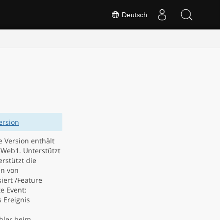
Deutsch
ersion
e Version enthält
 Web1. Unterstützt
rstützt die
en von
iert /Feature
e Event:
 Ereignis
hler beim