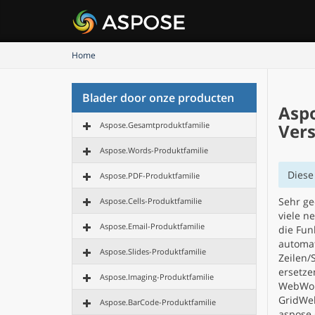
Home
Blader door onze producten
Aspo
Aspose.Gesamtproduktfamilie
Vers
Aspose.Words-Produktfamilie
Diese
Aspose.PDF-Produktfamilie
Sehr ge
Aspose.Cells-Produktfamilie
viele n
Aspose.Email-Produktfamilie
die Fun
automat
Aspose.Slides-Produktfamilie
Zeilen/
ersetze
Aspose.Imaging-Produktfamilie
WebWork
GridWeb
Aspose.BarCode-Produktfamilie
aspose.