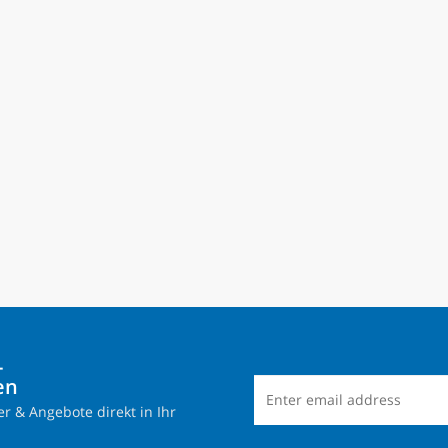
-
en
r & Angebote direkt in Ihr