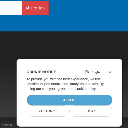
Absenden
COOKIE NOTICE
Preise
To provide you with the best experience, we use
cookies for personalization, analytics, and ads. By
Kostenpflichtiger Support
using our site, you agree to
our cookie policy
.
Über Uns
ACCEPT
CUSTOMIZE
DENY
n
Kontakt