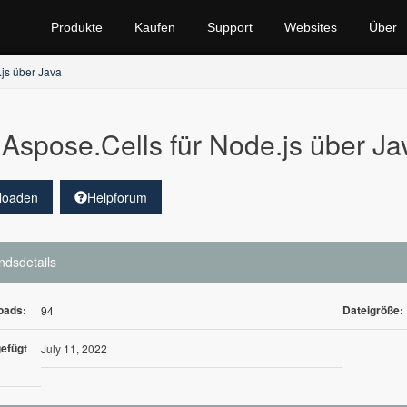
Produkte
Kaufen
Support
Websites
Über
.js über Java
Aspose.Cells für Node.js über Ja
loaden
Helpforum
ndsdetails
oads:
Dateigröße:
94
efügt
July 11, 2022