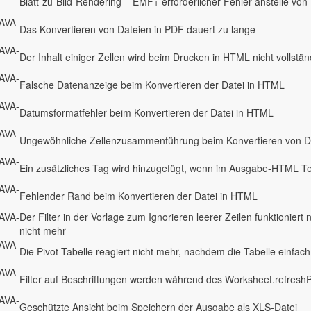
Blatt-zu-Bild-Rendering – EMF+ erforderlicher Fehler anstelle von 
AVA-
Das Konvertieren von Dateien in PDF dauert zu lange
AVA-
Der Inhalt einiger Zellen wird beim Drucken in HTML nicht vollstän
AVA-
Falsche Datenanzeige beim Konvertieren der Datei in HTML
AVA-
Datumsformatfehler beim Konvertieren der Datei in HTML
AVA-
Ungewöhnliche Zellenzusammenführung beim Konvertieren von D
AVA-
Ein zusätzliches Tag wird hinzugefügt, wenn im Ausgabe-HTML Text
AVA-
Fehlender Rand beim Konvertieren der Datei in HTML
AVA-
Der Filter in der Vorlage zum Ignorieren leerer Zeilen funktioniert 
nicht mehr
AVA-
Die Pivot-Tabelle reagiert nicht mehr, nachdem die Tabelle einfac
AVA-
Filter auf Beschriftungen werden während des Worksheet.refreshP
AVA-
Geschützte Ansicht beim Speichern der Ausgabe als XLS-Datei