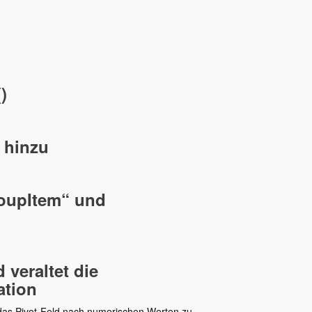
)
 hinzu
roupItem“ und
veraltet die
tion
as Pivot-Feld nach numerischen Werten zu