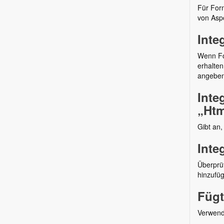
Für For
von Aspo
Inte
Wenn Fo
erhalten
angeben
Inte
„Htm
Gibt an,
Inte
Überprüf
hinzufü
Fügt
Verwend