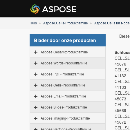
Huis
Aspose.Cells-Produktfamilie
Aspose.Cells für Node
Diese
Blader door onze producten
Aspose.Gesamtproduktfamilie
Schlüss
CELLSJ
Aspose.Words-Produktfamilie
45676
CELLSJ
Aspose.PDF-Produktfamilie
41132
CELLSJ
Aspose.Cells-Produktfamilie
41133
CELLSJ
Aspose.Email-Produktfamilie
45673
CELLSJ
Aspose.Slides-Produktfamilie
45669
CELLSJ
Aspose.Imaging-Produktfamilie
45672
CELLSJ
Aspose.BarCode-Produktfamilie