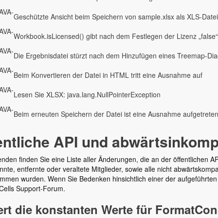
AVA-
Geschützte Ansicht beim Speichern von sample.xlsx als XLS-Datei
AVA-
Workbook.isLicensed() gibt nach dem Festlegen der Lizenz „false“
AVA-
Die Ergebnisdatei stürzt nach dem Hinzufügen eines Treemap-D
AVA-
Beim Konvertieren der Datei in HTML tritt eine Ausnahme auf
AVA-
Lesen Sie XLSX: java.lang.NullPointerException
AVA-
Beim erneuten Speichern der Datei ist eine Ausnahme aufgetrete
entliche API und abwärtsinkom
nden finden Sie eine Liste aller Änderungen, die an der öffentlichen 
te, entfernte oder veraltete Mitglieder, sowie alle nicht abwärtskomp
mmen wurden. Wenn Sie Bedenken hinsichtlich einer der aufgeführten 
Cells Support-Forum.
rt die konstanten Werte für FormatCon