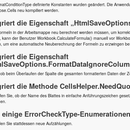
matConditionType definierte Konstanten wurden geändert. Die Anwend
se.Cells neu kompiliert werden.
griert die Eigenschaft „HtmlSaveOption
rmeln in der Arbeitsmappe neu berechnet werden müssen, um korrekte
, kann der Benutzer Workbook.CalculateFormula() manuell vor Workbook
, um eine automatische Neuberechnung der Formeln zu erzwingen be
griert die Eigenschaft
lSaveOptions.FormatDataIgnoreColum
 ob beim Überlaufen der Spalte die gesamten formatierten Daten der Z
griert die Methode CellsHelper.NeedQu
en Sie, ob der Name des Blattes in einfache Anführungszeichen gesetzt
gen.
 einige ErrorCheckType-Enumerationen 
en Sie stattdessen neue Aufzählungen.