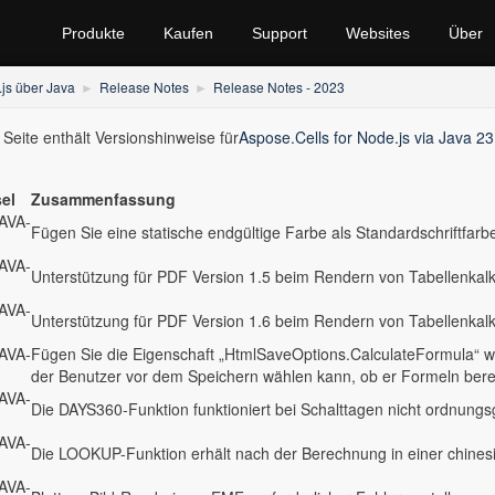
Produkte
Kaufen
Support
Websites
Über
.js über Java
Release Notes
Release Notes - 2023
 Seite enthält Versionshinweise für
Aspose.Cells for Node.js via Java 23
el
Zusammenfassung
AVA-
Fügen Sie eine statische endgültige Farbe als Standardschriftfarb
AVA-
Unterstützung für PDF Version 1.5 beim Rendern von Tabellenkal
AVA-
Unterstützung für PDF Version 1.6 beim Rendern von Tabellenkal
AVA-
Fügen Sie die Eigenschaft „HtmlSaveOptions.CalculateFormula“ w
der Benutzer vor dem Speichern wählen kann, ob er Formeln ber
AVA-
Die DAYS360-Funktion funktioniert bei Schalttagen nicht ordnun
AVA-
Die LOOKUP-Funktion erhält nach der Berechnung in einer chine
AVA-