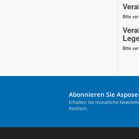
Vera
Bitte v
Vera
Lege
Bitte v
Abonnieren Sie Aspose
Erhalten Sie monatliche Newslett
Postfach.