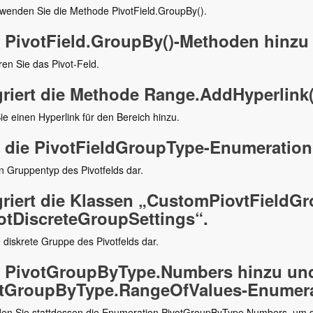
rwenden Sie die Methode PivotField.GroupBy().
 PivotField.GroupBy()-Methoden hinzu
en Sie das Pivot-Feld.
griert die Methode Range.AddHyperlink(
e einen Hyperlink für den Bereich hinzu.
 die PivotFieldGroupType-Enumeration
en Gruppentyp des Pivotfelds dar.
griert die Klassen „CustomPiovtFieldG
otDiscreteGroupSettings“.
ie diskrete Gruppe des Pivotfelds dar.
 PivotGroupByType.Numbers hinzu und 
tGroupByType.RangeOfValues-Enumera
en Sie stattdessen die Enumeration PivotGroupByType.Numbers, um d