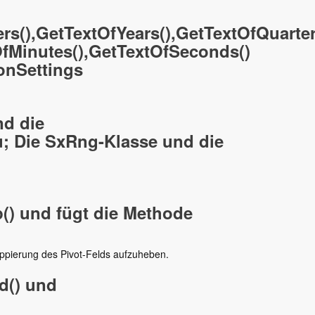
s(),GetTextOfYears(),GetTextOfQuarter
OfMinutes(),GetTextOfSeconds()
onSettings
nd die
u; Die SxRng-Klasse und die
() und fügt die Methode
uppierung des Pivot-Felds aufzuheben.
d() und