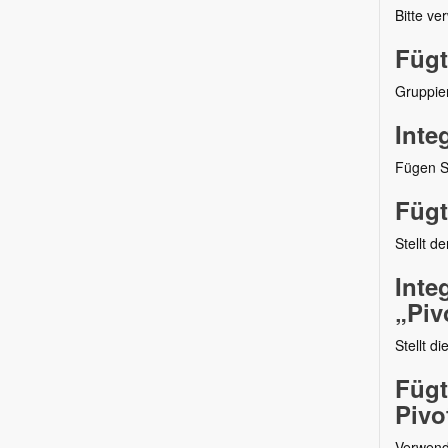
Bitte ve
Fügt
Gruppier
Inte
Fügen Si
Fügt
Stellt d
Inte
„Piv
Stellt d
Fügt
Pivo
Verwend