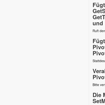
Fügt
GetS
GetT
und 
Ruft den
Fügt
Pivo
Pivo
Stattdes
Vera
Pivo
Bitte ve
Die 
SetM