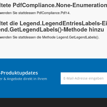
ltete PdfCompliance.None-Enumeratio
erwenden Sie stattdessen PdfCompliance.Pdf14.
ltet die Legend.LegendEntriesLabels-Ei
nd.GetLegendLabels()-Methode hinzu
erwenden Sie stattdessen die Methode Legend.GetLegendLabels().
-Produktupdates
er & Angebote direkt in Ihrem