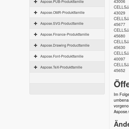
43006
Aspose.PUB-Produktfamilie
CELLSJ
Aspose.OMR-Produktfamilie
43029
CELLSJ
Aspose.SVG Productfamilie
45677
CELLSJ
Aspose.Finance-Produktfamilie
45680
CELLSJ
Aspose.Drawing Productfamilie
45630
CELLSJ
Aspose.Font-Produktfamilie
40097
CELLSJ
Aspose.TeX-Produktfamilie
45652
Öff
Im Folge
umbenann
vorgeno
Aspose.
Ände