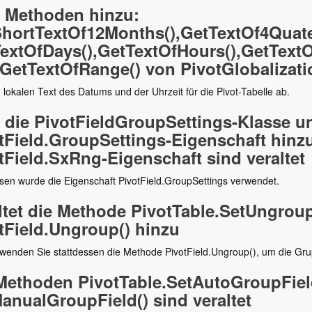
 Methoden hinzu:
hortTextOf12Months(),GetTextOf4Quater
extOfDays(),GetTextOfHours(),GetText
GetTextOfRange() von PivotGlobalizati
 lokalen Text des Datums und der Uhrzeit für die Pivot-Tabelle ab.
 die PivotFieldGroupSettings-Klasse u
tField.GroupSettings-Eigenschaft hinz
tField.SxRng-Eigenschaft sind veraltet
sen wurde die Eigenschaft PivotField.GroupSettings verwendet.
ltet die Methode PivotTable.SetUngroup
tField.Ungroup() hinzu
rwenden Sie stattdessen die Methode PivotField.Ungroup(), um die Gr
Methoden PivotTable.SetAutoGroupFiel
anualGroupField() sind veraltet