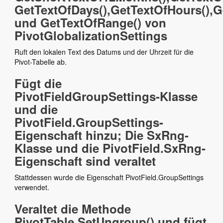
GetTextOfDays(),GetTextOfHours(),G
und GetTextOfRange() von
PivotGlobalizationSettings
Ruft den lokalen Text des Datums und der Uhrzeit für die
Pivot-Tabelle ab.
Fügt die
PivotFieldGroupSettings-Klasse
und die
PivotField.GroupSettings-
Eigenschaft hinzu; Die SxRng-
Klasse und die PivotField.SxRng-
Eigenschaft sind veraltet
Stattdessen wurde die Eigenschaft PivotField.GroupSettings
verwendet.
Veraltet die Methode
PivotTable.SetUngroup() und fügt