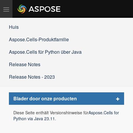
Navigation
umschalten
Huis
Aspose.Cells-Produktfamilie
Aspose.Cells für Python über Java
Release Notes
Release Notes - 2023
Toggle
Blader door onze producten
navigat
Diese Seite enthält Versionshinweise für
Aspose.Cells for
Python via Java 23.11
.