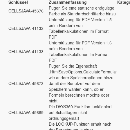
Schlüssel
Zusammenfassung
Katego
Fügen Sie eine statische endgültige
CELLSJAVA-45676
Farbe als Standardschriftfarbe hinzu
Unterstützung für PDF Version 1.5
beim Rendern von
CELLSJAVA-41132
Tabellenkalkulationen im Format
PDF
Unterstützung für PDF Version 1.6
beim Rendern von
CELLSJAVA-41133
Tabellenkalkulationen im Format
PDF
Fügen Sie die Eigenschaft
„HtmlSaveOptions.CalculateFormula“
wie andere Speicheroptionen hinzu,
CELLSJAVA-45673
damit der Benutzer vor dem
Speichern wählen kann, ob er
Formeln berechnen möchte oder
nicht
Die DAYS360-Funktion funktioniert
CELLSJAVA-45669
bei Schalttagen nicht
ordnungsgemäß
Die LOOKUP-Funktion erhält nach
der Berechnung in einer