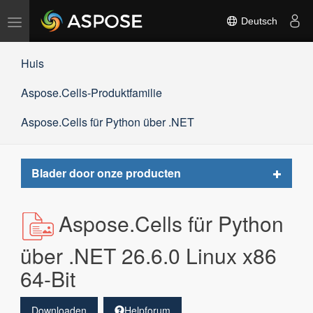
Navigation
Deutsch
umschalten
Huis
Aspose.Cells-Produktfamilie
Aspose.Cells für Python über .NET
Toggle
Blader door onze producten
navigat
Aspose.Cells für Python
über .NET 26.6.0 Linux x86
64-Bit
Downloaden
Helpforum