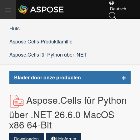
Deutsch
Navigation
umschalten
Huis
Aspose.Cells-Produktfamilie
Aspose.Cells für Python über .NET
Toggle
Blader door onze producten
navigat
Aspose.Cells für Python
über .NET 26.6.0 MacOS
x86 64-Bit
Downloaden
Helpforum